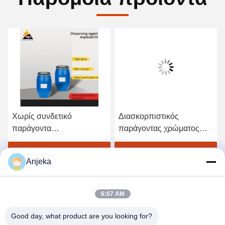
Χωρίς συνδετικό
Διασκορπιστικός
παράγοντα
παράγοντας χρώματος
διασκορπισμού
που μεταφέρεται στο νερό
πολυακρυλικού χρώματος
σε επικαλύψεις
Βρείτε την καλύτερη τιμή
Βρείτε την καλύτερη τιμή
Anjeka
6:07 AM
Good day, what product are you looking for?