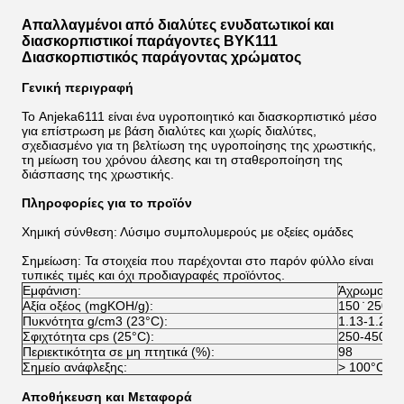
Απαλλαγμένοι από διαλύτες ενυδατωτικοί και
διασκορπιστικοί παράγοντες BYK111
Διασκορπιστικός παράγοντας χρώματος
Γενική περιγραφή
Το Anjeka6111 είναι ένα υγροποιητικό και διασκορπιστικό μέσο
για επίστρωση με βάση διαλύτες και χωρίς διαλύτες,
σχεδιασμένο για τη βελτίωση της υγροποίησης της χρωστικής,
τη μείωση του χρόνου άλεσης και τη σταθεροποίηση της
διάσπασης της χρωστικής.
Πληροφορίες για το προϊόν
Χημική σύνθεση: Λύσιμο συμπολυμερούς με οξείες ομάδες
Σημείωση: Τα στοιχεία που παρέχονται στο παρόν φύλλο είναι
τυπικές τιμές και όχι προδιαγραφές προϊόντος.
Εμφάνιση:
Άχρωμο έως
Αξία οξέος (mgKOH/g):
150 ̇ 250
Πυκνότητα g/cm3 (23°C):
1.13-1.23
Σφιχτότητα cps (25°C):
250-450
Περιεκτικότητα σε μη πτητικά (%):
98
Σημείο ανάφλεξης:
> 100°C
Αποθήκευση και Μεταφορά