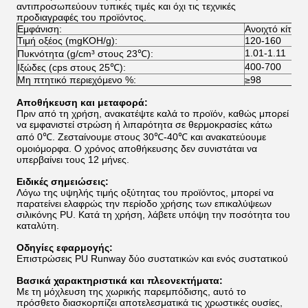
αντιπροσωπεύουν τυπικές τιμές και όχι τις τεχνικές
προδιαγραφές του προϊόντος.
Εμφάνιση:
Ανοιχτό κίτριν
Τιμή οξέος (mgKOH/g):
120-160
1.01-1.11
Πυκνότητα (g/cm³ στους 23℃):
400-700
Ιξώδες (cps στους 25℃):
Μη πτητικό περιεχόμενο %:
≥98
Αποθήκευση και μεταφορά:
Πριν από τη χρήση, ανακατέψτε καλά το προϊόν, καθώς μπορεί
να εμφανιστεί στρώση ή λιπαρότητα σε θερμοκρασίες κάτω
από 0℃. Ζεσταίνουμε στους 30℃-40℃ και ανακατεύουμε
ομοιόμορφα. Ο χρόνος αποθήκευσης δεν συνιστάται να
υπερβαίνει τους 12 μήνες.
Ειδικές σημειώσεις:
Λόγω της υψηλής τιμής οξύτητας του προϊόντος, μπορεί να
παρατείνει ελαφρώς την περίοδο χρήσης των επικαλύψεων
σιλικόνης PU. Κατά τη χρήση, λάβετε υπόψη την ποσότητα του
καταλύτη.
Οδηγίες εφαρμογής:
Επιστρώσεις PU Runway δύο συστατικών και ενός συστατικού
Βασικά χαρακτηριστικά και πλεονεκτήματα:
Με τη μόχλευση της χωρικής παρεμπόδισης, αυτό το
πρόσθετο διασκορπίζει αποτελεσματικά τις χρωστικές ουσίες,