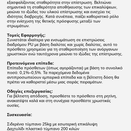
εξασφαλίζοντας σταθερότητα στην επίστρωση. Βελτιώνει
σημαντικά τη σταθερότητα αποθήκευσης των επικαλύψεων,
μειώνει το ιξώδες του υλικού επίστρωσης και ενισχύει τις
ιδιότητες διαβροχής. Κατά συνέπεια, παίζει καθοριστικό ρόλο
στην ενίσχυση της θετικής πρόσφυσης μεταξύ των
στρωμάτων.
Τομείς Εφαρμογής:
Συνιστάται ιδιαίτερα για ενσωμάτωση σε επιστρώσεις
διαδρόμου PU με βάση διαλύτες και χωρίς διαλύτες, αυτό το
πρόσθετο χρησιμεύει για τη σταθεροποίηση των ανόργανων
χρωστικών ενώ ταυτόχρονα μειώνει το ιξώδες της επίστρωσης.
Προτεινόμενα επίπεδα:
Επίπεδα πρόσθετων (όπως αγοράζονται) με βάση το συνολικό
ποσό: 0,1%–0,5%. Τα παρεχόμενα δεδομένα
αντιπροσωπεύουν εμπειρικά επίπεδα και η βέλτιστη δόση θα
πρέπει να καθοριστεί μέσω μιας σειράς πειραμάτων.
Οδηγίες επεξεργασίας:
Για βέλτιστη απόδοση, προσθέστε το πρόσθετο στη ρητίνη,
ανακατέψτε καλά και στη συνέχεια προσθέστε χρωστικές
ουσίες.
Συσκευασία:
Σιδερένιο τύμπανο 25kg με εσωτερική επικάλυψη
Δαχτυλίδι πλαστικό τύμπανο 200 κιλών