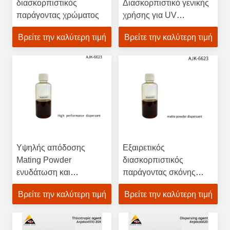
διασκορπιστικός
Διασκορπιστικό γενικής
παράγοντας χρώματος
χρήσης για UV
επεξεργασμένη
Βρείτε την καλύτερη τιμή
Βρείτε την καλύτερη τιμή
εκτύπωση
Υψηλής απόδοσης
Εξαιρετικός
Mating Powder
διασκορπιστικός
ενυδάτωση και
παράγοντας σκόνης
διάσπαρση του
μείωσης της ιξώδους για
Βρείτε την καλύτερη τιμή
Βρείτε την καλύτερη τιμή
παράγοντα για το ξύλο
συστήματα επικάλυψης
και τα επίστρωμα
χωρίς διαλύτες και
επίπλων με εξαιρετική
ανθεκτικά σε UV