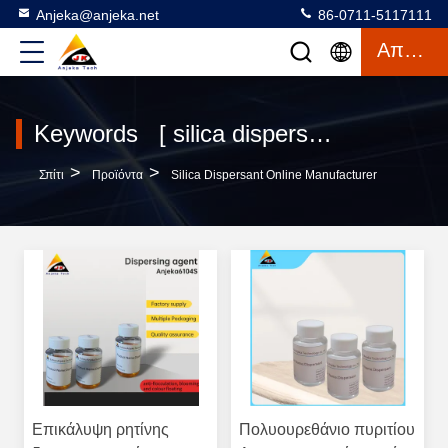
Anjeka@anjeka.net
86-0711-5117111
Απόσπασμα
Keywords [ silica dispersant ] Match 12 προϊόντα
>
>
Σπίτι
Προϊόντα
Silica Dispersant Online Manufacturer
Επικάλυψη ρητίνης
Πολυουρεθάνιο πυριτίου