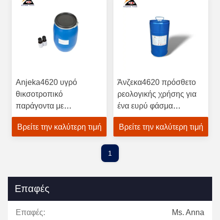
ακρυλικού εστέρα
διαλύτες
BYK2009
Anjeka4620 υγρό
Άνζεκα4620 πρόσθετο
θικσοτροπικό
ρεολογικής χρήσης για
παράγοντα με
ένα ευρύ φάσμα
τροποποιημένο διάλυμα
συστημάτων βαφής
Βρείτε την καλύτερη τιμή
Βρείτε την καλύτερη τιμή
πολυαμιδίου για την
BYK605
επωξική συγκόλληση
BYK605
1
Επαφές
Επαφές:
Ms. Anna