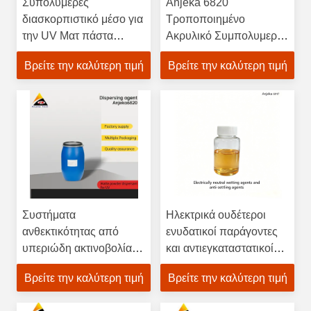
Συπολυμερές
Anjeka 6820
διασκορπιστικό μέσο για
Τροποποιημένο
την UV Ματ πάστα
Ακρυλικό Συμπολυμερές
μειώνει την ιξώδες
Διάλυμα για Συστήματα
Βρείτε την καλύτερη τιμή
Βρείτε την καλύτερη τιμή
BYK2009
Επικάλυψης που
σκληρύνονται με
υπεριώδη ακτινοβολία
BYK 2009
Συστήματα
Ηλεκτρικά ουδέτεροι
ανθεκτικότητας από
ενυδατικοί παράγοντες
υπεριώδη ακτινοβολία
και αντιεγκαταστατικοί
βερνίκι επίπλων Anjeka
παράγοντες για
Βρείτε την καλύτερη τιμή
Βρείτε την καλύτερη τιμή
6820 για ματ σκόνη
συνδετικά με βάση
μπλοκ πολυμερούς
διαλύτες και χωρίς