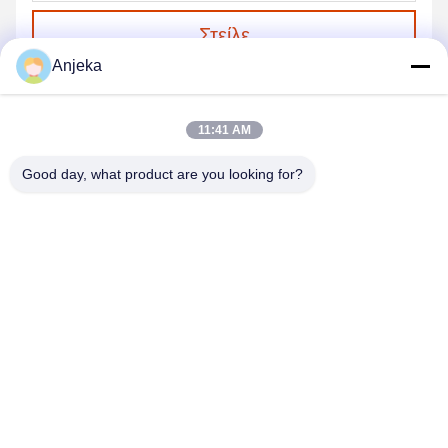
Στείλε
Anjeka
11:41 AM
Good day, what product are you looking for?
EZHOU ANJEKA TECHNOLOGY CO.,LTD
Anjeka@anjeka.net
86-0711-5117111
Κέντρο Έρευνας και Ανάπτυξης: Κτίριο 19, Φάση ΙΙΙ, Γκαοξίν
Σμαρτ Σίτι, Ζώνη Ανάπτυξης Γκεδίαν, πόλη Ezhou, επαρχία
Χουμπέι της Κίνας