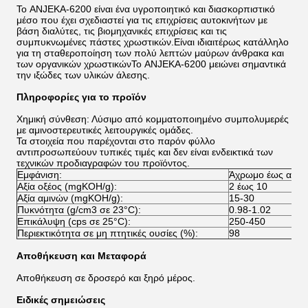
Το ANJEKA-6200 είναι ένα υγροποιητικό και διασκορπιστικό
μέσο που έχει σχεδιαστεί για τις επιχρίσεις αυτοκινήτων με
βάση διαλύτες, τις βιομηχανικές επιχρίσεις και τις
συμπυκνωμένες πάστες χρωστικών.Είναι ιδιαιτέρως κατάλληλο
για τη σταθεροποίηση των πολύ λεπτών μαύρων άνθρακα και
των οργανικών χρωστικώνΤο ANJEKA-6200 μειώνει σημαντικά
την ιξώδες των υλικών άλεσης.
Πληροφορίες για το προϊόν
Χημική σύνθεση: Λύσιμο από κομματοποιημένο συμπολυμερές
με αμινοστερευτικές λειτουργικές ομάδες.
Τα στοιχεία που παρέχονται στο παρόν φύλλο
αντιπροσωπεύουν τυπικές τιμές και δεν είναι ενδεικτικά των
τεχνικών προδιαγραφών του προϊόντος.
Εμφάνιση:
Άχρωμο έως ανοιχ
Αξία οξέος (mgKOH/g):
2 έως 10
Αξία αμινών (mgKOH/g):
15-30
Πυκνότητα (g/cm3 σε 23°C):
0.98-1.02
Επικάλυψη (cps σε 25°C):
250-450
Περιεκτικότητα σε μη πτητικές ουσίες (%):
98
Αποθήκευση και Μεταφορά
Αποθήκευση σε δροσερό και ξηρό μέρος.
Ειδικές σημειώσεις