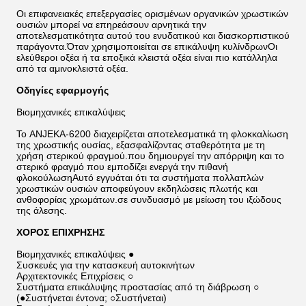
Οι επιφανειακές επεξεργασίες ορισμένων οργανικών χρωστικών
ουσιών μπορεί να επηρεάσουν αρνητικά την
αποτελεσματικότητα αυτού του ενυδατικού και διασκορπιστικού
παράγοντα.Όταν χρησιμοποιείται σε επικάλυψη κυλίνδρωνΟι
ελεύθεροι οξέα ή τα εποξικά κλειστά οξέα είναι πιο κατάλληλα
από τα αμινοκλειστά οξέα.
Οδηγίες εφαρμογής
Βιομηχανικές επικαλύψεις
Το ANJEKA-6200 διαχειρίζεται αποτελεσματικά τη φλοκκαλίωση
της χρωστικής ουσίας, εξασφαλίζοντας σταθερότητα με τη
χρήση στερικού φραγμού.που δημιουργεί την απόρριψη και το
στερικό φραγμό που εμποδίζει ενεργά την πιθανή
φλοκούλωσηΑυτό εγγυάται ότι τα συστήματα πολλαπλών
χρωστικών ουσιών αποφεύγουν εκδηλώσεις πλωτής και
ανθοφορίας χρωμάτων.σε συνδυασμό με μείωση του ιξώδους
της άλεσης.
ΧΟΡΟΣ ΕΠΙΧΡΗΣΗΣ
Βιομηχανικές επικαλύψεις ●
Συσκευές για την κατασκευή αυτοκινήτων
Αρχιτεκτονικές Επιχρίσεις ○
Συστήματα επικάλυψης προστασίας από τη διάβρωση ○
(●Συστήνεται έντονα; ○Συστήνεται)