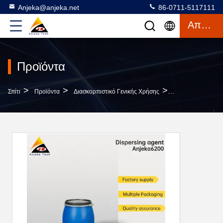
Anjeka@anjeka.net
86-0711-5117111
Απόσπασμα
Προϊόντα
>
>
>
Σπίτι
Προϊόντα
Διασκορπιστικό Γενικής Χρήσης
Λούμπριζολ2000 Δ