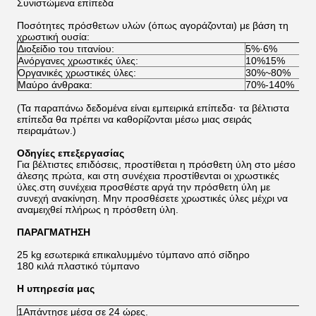
Συνιστώμενα επίπεδα
Ποσότητες πρόσθετων υλών (όπως αγοράζονται) με βάση τη
χρωστική ουσία:
Διοξείδιο του τιτανίου:
5%·6%
Ανόργανες χρωστικές ύλες:
10%15%
Οργανικές χρωστικές ύλες:
30%~80%
Μαύρο άνθρακα:
70%-140%
(Τα παραπάνω δεδομένα είναι εμπειρικά επίπεδα· τα βέλτιστα
επίπεδα θα πρέπει να καθορίζονται μέσω μιας σειράς
πειραμάτων.)
Οδηγίες επεξεργασίας
Για βέλτιστες επιδόσεις, προστίθεται η πρόσθετη ύλη στο μέσο
άλεσης πρώτα, και στη συνέχεια προστίθενται οι χρωστικές
ύλες.στη συνέχεια προσθέστε αργά την πρόσθετη ύλη με
συνεχή ανακίνηση. Μην προσθέσετε χρωστικές ύλες μέχρι να
αναμειχθεί πλήρως η πρόσθετη ύλη.
ΠΑΡΑΓΜΑΤΗΣΗ
25 kg εσωτερικά επικαλυμμένο τύμπανο από σίδηρο
180 κιλά πλαστικό τύμπανο
Η υπηρεσία μας
1Απάντησε μέσα σε 24 ώρες.