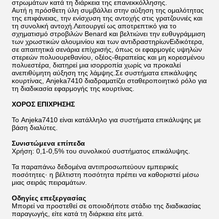
στρωμάτων κατά τη διάρκεια της επανεκκόλλησης.
Αυτή η πρόσθετη ύλη συμβάλλει στην αύξηση της ομαλότητας
της επιφάνειας, την ενίσχυση της αντοχής στις γρατζουνιές και
τη συνολική αντοχή.Λειτουργεί ως αποτρεπτικό για το
σχηματισμό στροβιλών Benard και βελτιώνει την ευθυγράμμιση
των χρωστικών αλουμινίου και των αντιδραστηρίωνΕιδικότερα,
σε απαιτητικά σενάρια επίχρισής, όπως οι εφαρμογές υψηλών
στερεών πολυουρεθανίου, οξέος-θεραπείας και μη κορεσμένου
πολυεστέρα, διατηρεί μια ισορροπία χωρίς να προκαλεί
ανεπιθύμητη αύξηση της λάμψης.Σε συστήματα επικάλυψης
κουρτίνας, Anjeka7410 διαδραματίζει σταθεροποιητικό ρόλο για
τη διαδικασία εφαρμογής της κουρτίνας.
ΧΟΡΟΣ ΕΠΙΧΡΗΣΗΣ
Το Anjeka7410 είναι κατάλληλο για συστήματα επικάλυψης με
βάση διαλύτες.
Συνιστώμενα επίπεδα
Χρήση: 0,1-0,5% του συνολικού συστήματος επικάλυψης.
Τα παραπάνω δεδομένα αντιπροσωπεύουν εμπειρικές
ποσότητες· η βέλτιστη ποσότητα πρέπει να καθοριστεί μέσω
μιας σειράς πειραμάτων.
Οδηγίες επεξεργασίας
Μπορεί να προστεθεί σε οποιοδήποτε στάδιο της διαδικασίας
παραγωγής, είτε κατά τη διάρκεια είτε μετά.