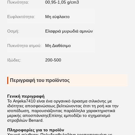
Πυκνότητα:
00,95-1,05 g/cm3
Ευφλεκτότητα:
Μη εύφλεκτο
Οσμή:
Ελαφριά μυρωδιά αμινών
Πυκνότητα ατμού:
Μη Διαθέσιμο
Ιξώδες:
200-500
Περιγραφή του προϊόντος
Γενική περιγραφή
Το Anjeka7410 είναι ένα οργανικό όριασμα σιλικόνης με
ιδιότητες αποσφενώσεως.βελτιώνοντας έτσι τη ροή και την
ισοπέδωση, παρουσιάζοντας παράλληλα χαρακτηριστικά
μερικής αποσπάνισηςΕπίσης εμποδίζει το σχηματισμό
στροβιλών Benard.
Πληροφορίες για το προϊόν
Χημική σύνθεση: Πολυδιμεθυλοξάνη τροποποιημένη με