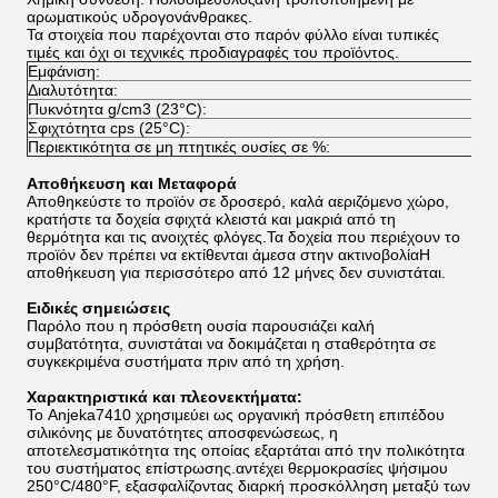
αρωματικούς υδρογονάνθρακες.
Τα στοιχεία που παρέχονται στο παρόν φύλλο είναι τυπικές
τιμές και όχι οι τεχνικές προδιαγραφές του προϊόντος.
Εμφάνιση:
Διαλυτότητα:
Πυκνότητα g/cm3 (23°C):
Σφιχτότητα cps (25°C):
Περιεκτικότητα σε μη πτητικές ουσίες σε %:
Αποθήκευση και Μεταφορά
Αποθηκεύστε το προϊόν σε δροσερό, καλά αεριζόμενο χώρο,
κρατήστε τα δοχεία σφιχτά κλειστά και μακριά από τη
θερμότητα και τις ανοιχτές φλόγες.Τα δοχεία που περιέχουν το
προϊόν δεν πρέπει να εκτίθενται άμεσα στην ακτινοβολίαΗ
αποθήκευση για περισσότερο από 12 μήνες δεν συνιστάται.
Ειδικές σημειώσεις
Παρόλο που η πρόσθετη ουσία παρουσιάζει καλή
συμβατότητα, συνιστάται να δοκιμάζεται η σταθερότητα σε
συγκεκριμένα συστήματα πριν από τη χρήση.
Χαρακτηριστικά και πλεονεκτήματα:
Το Anjeka7410 χρησιμεύει ως οργανική πρόσθετη επιπέδου
σιλικόνης με δυνατότητες αποσφενώσεως, η
αποτελεσματικότητα της οποίας εξαρτάται από την πολικότητα
του συστήματος επίστρωσης.αντέχει θερμοκρασίες ψήσιμου
250°C/480°F, εξασφαλίζοντας διαρκή προσκόλληση μεταξύ των