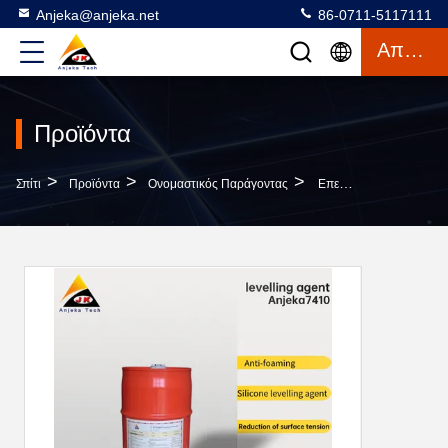
Anjeka@anjeka.net
86-0711-5117111
Απόσπασμα
Προϊόντα
>
>
>
Σπίτι
Προϊόντα
Ονομαστικός Παράγοντας
Επεξεργαστικό Επιπέδου Διασκορπισμού Εποξικό Ενυδατικό Πρόσθετο BYK322