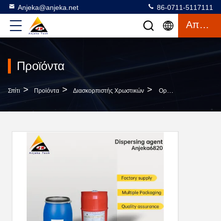
Anjeka@anjeka.net
86-0711-5117111
Απόσπασμα
Προϊόντα
>
>
>
Σπίτι
Προϊόντα
Διασκορπιστής Χρωστικών
Οργανικός Διασκορπιστικός Παράγοντας Χρωστικής Ύλης Tio2 Διασκορπιστής Για Το Μαύρο Άνθρακα