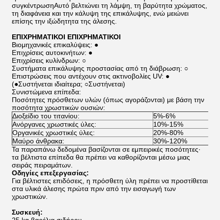
συγκέντρωσηΑυτό βελτιώνει τη λάμψη, τη βαρύτητα χρώματος,
τη διαφάνεια και την κάλυψη της επικάλυψης, ενώ μειώνει
επίσης την ιξώδητητα της άλεσης.
ΕΠΙΧΡΗΜΑΤΙΚΟΙ ΕΠΙΧΡΗΜΑΤΙΚΟΙ
Βιομηχανικές επικαλύψεις: ●
Επιχρίσεις αυτοκινήτων: ●
Επιχρίσεις κυλίνδρων: ○
Συστήματα επικάλυψης προστασίας από τη διάβρωση: ○
Επιστρώσεις που αντέχουν στις ακτινοβολίες UV: ●
(●Συστήνεται ιδιαίτερα; ○Συστήνεται)
Συνιστώμενα επίπεδα:
Ποσότητες πρόσθετων υλών (όπως αγοράζονται) με βάση την
ποσότητα χρωστικών ουσιών:
Διοξείδιο του τιτανίου:
5%-6%
Ανόργανες χρωστικές ύλες:
10%-15%
Οργανικές χρωστικές ύλες:
20%-80%
Μαύρο άνθρακα:
30%-120%
Τα παραπάνω δεδομένα βασίζονται σε εμπειρικές ποσότητες·
τα βέλτιστα επίπεδα θα πρέπει να καθορίζονται μέσω μιας
σειράς πειραμάτων.
Οδηγίες επεξεργασίας:
Για βέλτιστες επιδόσεις, η πρόσθετη ύλη πρέπει να προστίθεται
στα υλικά άλεσης πρώτα πριν από την εισαγωγή των
χρωστικών.
Συσκευή: