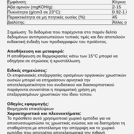
Εμφάνιση:
Κίτρινο υγ
Αξία αμινών (mgKOH/g):
2-15
Πυκνότητα (g/cm3 σε 23°C):
0.92-1.05
Περιεκτικότητα σε μη πτητικές ουσίες (%):
45
Διαλύτης:
Άλλες ουσί
Σημείωση: Τα δεδομένα που παρέχονται στο παρόν δελτίο
δεδομένων αντιπροσωπεύουν τυπικές τιμές και δεν αποτελούν
ενδεικτική ένδειξη των προδιαγραφών του προϊόντος.
Αποθήκευση και μεταφορά:
Η αποθήκευση σε θερμοκρασίες κάτω των 15°C μπορεί να
οδηγήσει σε στρώσεις ή κρυστάλλωση.
Ειδικές σημειώσεις:
Οι επιφανειακές επεξεργασίες ορισμένων οργανικών χρωστικών
ουσιών μπορεί να επηρεάσουν αρνητικά την
αποτελεσματικότητα του ενυδατικού και διασκορπιστικού
παράγοντα.συνιστάται η πειραματική χρήση μη
επεξεργασμένων χρωστικών του ίδιου τύπου.
Οδηγίες εφαρμογής:
Βιομηχανία επικαλύψεων
Χαρακτηριστικά και πλεονεκτήματα:
Το πρόσθετο αυτό χρησιμοποιεί χωρικό εμπόδιο για να
αποσυσσωματώσει τις χρωστικές ενώσεις και να διατηρήσει τη
σταθερότητα.με αποτέλεσμα την απόρριψη και το χωρικό
εμπόδιο που αποτρέπει αποτελεσματικά την πιθανή