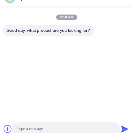
χρωστικών
4:10 AM
Good day, what product are you looking for?
EZHOU ANJEKA TECHNOLOGY CO.,LTD
Anjeka@anjeka.net
86-0711-5117111
Κέντρο Έρευνας και Ανάπτυξης: Κτίριο 19, Φάση ΙΙΙ, Γκαοξίν
Σμαρτ Σίτι, Ζώνη Ανάπτυξης Γκεδίαν, πόλη Ezhou, επαρχία
Χουμπέι της Κίνας
Κίνα Καλή ποιότητα Πολυμερές διασκορπιστικό παράγοντα Προμηθευτής.
2024-2026 EZHOU ANJEKA TECHNOLOGY CO.,Ltd . Διατηρούνται όλα τα
πνευματικά δικαιώματα.