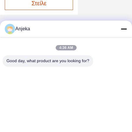
Στείλε
Anjeka
4:36 AM
Good day, what product are you looking for?
EZHOU ANJEKA TECHNOLOGY CO.,LTD
Anjeka@anjeka.net
86-0711-5117111
Κέντρο Έρευνας και Ανάπτυξης: Κτίριο 19, Φάση ΙΙΙ, Γκαοξίν
Σμαρτ Σίτι, Ζώνη Ανάπτυξης Γκεδίαν, πόλη Ezhou, επαρχία
Χουμπέι της Κίνας