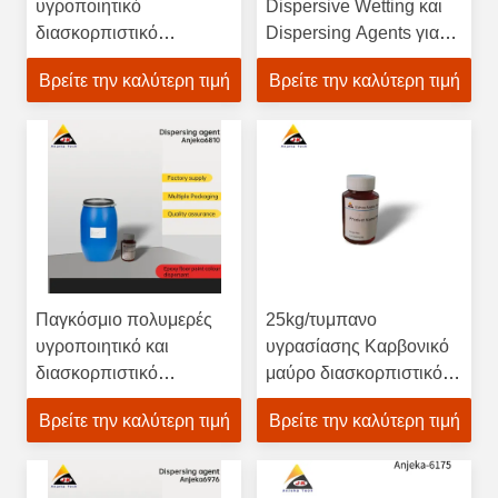
υγροποιητικό
Dispersive Wetting και
διασκορπιστικό
Dispersing Agents για
παράγοντα άνθρακα
τις μπογιές
Βρείτε την καλύτερη τιμή
Βρείτε την καλύτερη τιμή
μαύρο για χρώματα
Παγκόσμιο πολυμερές
25kg/τυμπανο
υγροποιητικό και
υγρασίασης Καρβονικό
διασκορπιστικό
μαύρο διασκορπιστικό
παράγοντα
μέσο για μπογιές ODM
Βρείτε την καλύτερη τιμή
Βρείτε την καλύτερη τιμή
Διασκορπιστές
χρώματος