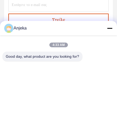
Στείλε
Anjeka
4:33 AM
Good day, what product are you looking for?
EZHOU ANJEKA TECHNOLOGY CO.,LTD
Anjeka@anjeka.net
86-0711-5117111
Κέντρο Έρευνας και Ανάπτυξης: Κτίριο 19, Φάση ΙΙΙ, Γκαοξίν
Σμαρτ Σίτι, Ζώνη Ανάπτυξης Γκεδίαν, πόλη Ezhou, επαρχία
Χουμπέι της Κίνας