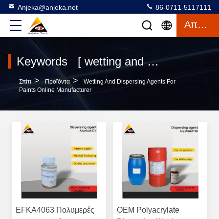
Anjeka@anjeka.net
86-0711-5117111
Απόσπασμα
Keywords [ wetting and dispersing agents for paints ] Match 120 προϊόντα
>
>
Σπίτι
Προϊόντα
Wetting And Dispersing Agents For
Paints Online Manufacturer
EFKA4063 Πολυμερές
OEM Polyacrylate