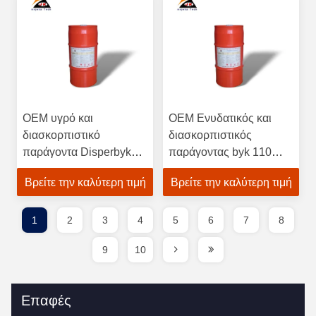
OEM υγρό και
OEM Ενυδατικός και
διασκορπιστικό
διασκορπιστικός
παράγοντα Disperbyk
παράγοντας byk 110
110
εναλλακτική ANJEKA
Βρείτε την καλύτερη τιμή
Βρείτε την καλύτερη τιμή
6500A
1
2
3
4
5
6
7
8
9
10
Επαφές