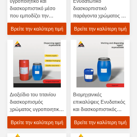
υγροποιητικό και
Ενυδατωτικό
διασκορπιστικό μέσο
διασκορπιστικό
που εμποδίζει την
παράγοντα χρώματος με
πλεύση του χρώματος
βάση το έλαιο
Βρείτε την καλύτερη τιμή
Βρείτε την καλύτερη τιμή
αμινοασθενείς και
πολυουρεθανίου
υδατογενείς επιχρίσεις
BYK-104S
Διοξείδιο του τιτανίου
Βιομηχανικές
διασκορπισμός
επικαλύψεις Ενυδατικός
χρώματος υγροποιητικό
και διασκορπιστικός
και διασκορπιστικό
παράγοντας Disperbyk
Βρείτε την καλύτερη τιμή
Βρείτε την καλύτερη τιμή
παράγοντα Custom
111 Γενικός σκοπός