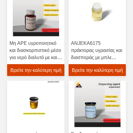
Μη APE υγροποιητικό
ANJEKA6175
και διασκορπιστικό μέσο
πράκτορας υγρασίας και
για νερό διαλυτό με και
διασποράς με μπλε
ισοπεδωτικό
φάση για βαφές
Βρείτε την καλύτερη τιμή
Βρείτε την καλύτερη τιμή
ακινητοποίησης από
ακρυλική ρητίνη