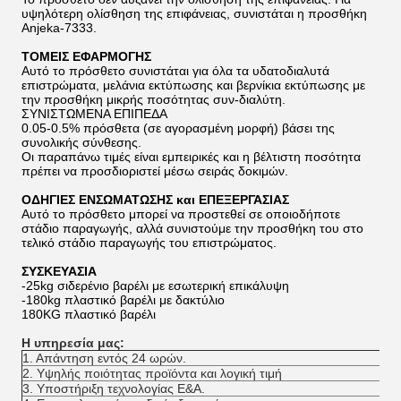
υψηλότερη ολίσθηση της επιφάνειας, συνιστάται η προσθήκη
Anjeka-7333.
ΤΟΜΕΙΣ ΕΦΑΡΜΟΓΗΣ
Αυτό το πρόσθετο συνιστάται για όλα τα υδατοδιαλυτά
επιστρώματα, μελάνια εκτύπωσης και βερνίκια εκτύπωσης με
την προσθήκη μικρής ποσότητας συν-διαλύτη.
ΣΥΝΙΣΤΩΜΕΝΑ ΕΠΙΠΕΔΑ
0.05-0.5% πρόσθετα (σε αγορασμένη μορφή) βάσει της
συνολικής σύνθεσης.
Οι παραπάνω τιμές είναι εμπειρικές και η βέλτιστη ποσότητα
πρέπει να προσδιοριστεί μέσω σειράς δοκιμών.
ΟΔΗΓΙΕΣ ΕΝΣΩΜΑΤΩΣΗΣ και ΕΠΕΞΕΡΓΑΣΙΑΣ
Αυτό το πρόσθετο μπορεί να προστεθεί σε οποιοδήποτε
στάδιο παραγωγής, αλλά συνιστούμε την προσθήκη του στο
τελικό στάδιο παραγωγής του επιστρώματος.
ΣΥΣΚΕΥΑΣΙΑ
-25kg σιδερένιο βαρέλι με εσωτερική επικάλυψη
-180kg πλαστικό βαρέλι με δακτύλιο
180KG πλαστικό βαρέλι
Η υπηρεσία μας:
1. Απάντηση εντός 24 ωρών.
2. Υψηλής ποιότητας προϊόντα και λογική τιμή
3. Υποστήριξη τεχνολογίας Ε&Α.