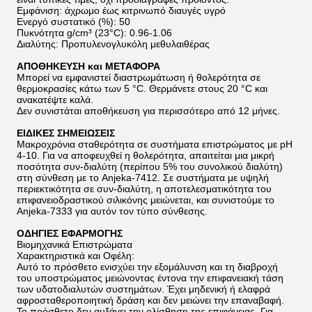
Εμφάνιση: άχρωμο έως κιτρινωπό διαυγές υγρό
Ενεργό συστατικό (%): 50
Πυκνότητα g/cm³ (23°C): 0.96-1.06
Διαλύτης: Προπυλενογλυκόλη μεθυλαιθέρας
ΑΠΟΘΗΚΕΥΣΗ και ΜΕΤΑΦΟΡΑ
Μπορεί να εμφανιστεί διαστρωμάτωση ή θολερότητα σε
θερμοκρασίες κάτω των 5 °C. Θερμάνετε στους 20 °C και
ανακατέψτε καλά.
Δεν συνιστάται αποθήκευση για περισσότερο από 12 μήνες.
ΕΙΔΙΚΕΣ ΣΗΜΕΙΩΣΕΙΣ
Μακροχρόνια σταθερότητα σε συστήματα επιστρώματος με pH
4-10. Για να αποφευχθεί η θολερότητα, απαιτείται μια μικρή
ποσότητα συν-διαλύτη (περίπου 5% του συνολικού διαλύτη)
στη σύνθεση με το Anjeka-7412. Σε συστήματα με υψηλή
περιεκτικότητα σε συν-διαλύτη, η αποτελεσματικότητα του
επιφανειοδραστικού σιλικόνης μειώνεται, και συνιστούμε το
Anjeka-7333 για αυτόν τον τύπο σύνθεσης.
ΟΔΗΓΙΕΣ ΕΦΑΡΜΟΓΗΣ
Βιομηχανικά Επιστρώματα
Χαρακτηριστικά και Οφέλη:
Αυτό το πρόσθετο ενισχύει την εξομάλυνση και τη διαβροχή
του υποστρώματος μειώνοντας έντονα την επιφανειακή τάση
των υδατοδιαλυτών συστημάτων. Έχει μηδενική ή ελαφρά
αφροσταθεροποιητική δράση και δεν μειώνει την επαναβαφή.
Το πρόσθετο δεν αυξάνει την ολίσθηση της επιφάνειας. Για