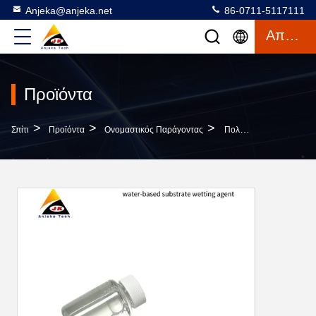
Anjeka@anjeka.net
86-0711-5117111
Απόσπασμα
Προϊόντα
>
>
>
Σπίτι
Προϊόντα
Ονομαστικός Παράγοντας
Πολυαιθεροσιλοξανική Σύνθετη Ουσία Διαβροχής Υποστρώματος Για Διάλυμα Στίλβωσης Εξαιρετική Σταθερότητα Μειώνει Την Επιφανειακή Τάση BYK 346